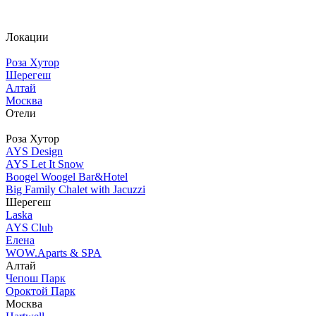
Локации
Роза Хутор
Шерегеш
Алтай
Москва
Отели
Роза Хутор
AYS Design
AYS Let It Snow
Boogel Woogel Bar&Hotel
Big Family Chalet with Jacuzzi
Шерегеш
Laska
AYS Club
Елена
WOW.Aparts & SPA
Алтай
Чепош Парк
Ороктой Парк
Москва