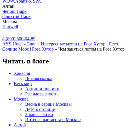
WOW.Aparts & SPA
Алтай
Чепош Парк
Ороктой Парк
Москва
Hartwell
8 (800) 500-04-89
AYS Hotel
»
Блог
»
Интересные места на Роза Хутор
|
Лето
Солнце Море
|
Роза Хутор
» Чем заняться летом на Роза Хутор
Читать в блоге
Хакасия
Летняя сказка
Весь мир
Акции и новости
Разные разности
Москва
Весна в сердце Москвы
Лето в столице
Зимняя сказка
Интересные места в Москве
Алтай