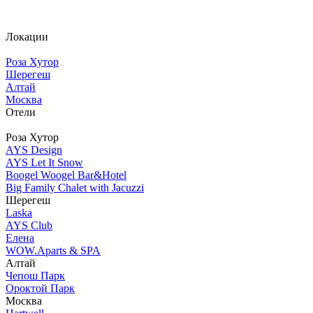
Локации
Роза Хутор
Шерегеш
Алтай
Москва
Отели
Роза Хутор
AYS Design
AYS Let It Snow
Boogel Woogel Bar&Hotel
Big Family Chalet with Jacuzzi
Шерегеш
Laska
AYS Club
Елена
WOW.Aparts & SPA
Алтай
Чепош Парк
Ороктой Парк
Москва