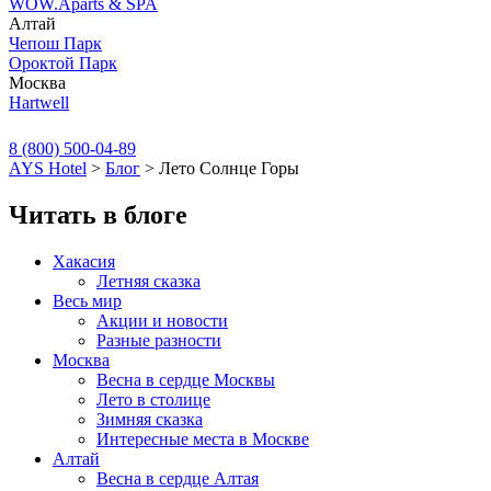
WOW.Aparts & SPA
Алтай
Чепош Парк
Ороктой Парк
Москва
Hartwell
8 (800) 500-04-89
AYS Hotel
>
Блог
>
Лето Солнце Горы
Читать в блоге
Хакасия
Летняя сказка
Весь мир
Акции и новости
Разные разности
Москва
Весна в сердце Москвы
Лето в столице
Зимняя сказка
Интересные места в Москве
Алтай
Весна в сердце Алтая