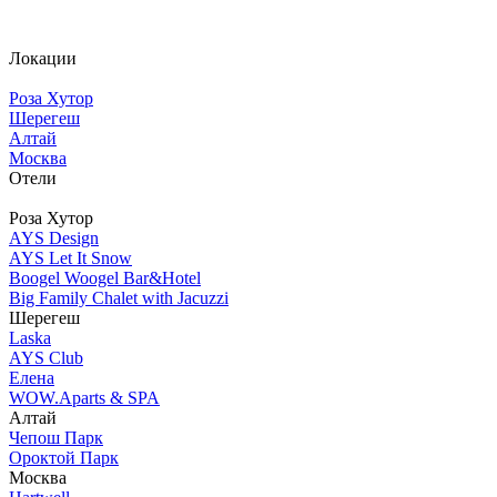
Локации
Роза Хутор
Шерегеш
Алтай
Москва
Отели
Роза Хутор
AYS Design
AYS Let It Snow
Boogel Woogel Bar&Hotel
Big Family Chalet with Jacuzzi
Шерегеш
Laska
AYS Club
Елена
WOW.Aparts & SPA
Алтай
Чепош Парк
Ороктой Парк
Москва