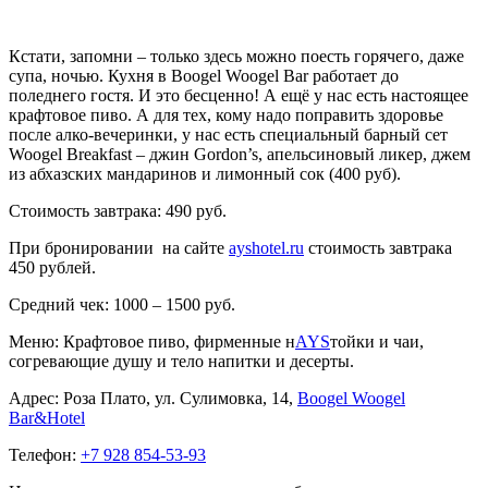
Кстати, запомни – только здесь можно поесть горячего, даже
супа, ночью. Кухня в Boogel Woogel Bar работает до
поледнего гостя. И это бесценно! А ещё у нас есть настоящее
крафтовое пиво. А для тех, кому надо поправить здоровье
после алко-вечеринки, у нас есть специальный барный сет
Woogel Breakfast – джин Gordon’s, апельсиновый ликер, джем
из абхазских мандаринов и лимонный сок (400 руб).
Стоимость завтрака: 490 руб.
При бронировании на сайте
ayshotel.ru
стоимость завтрака
450 рублей.
Средний чек: 1000 – 1500 руб.
Меню: Крафтовое пиво, фирменные н
AYS
тойки и чаи,
согревающие душу и тело напитки и десерты.
Адрес: Роза Плато, ул. Сулимовка, 14,
Boogel Woogel
Bar&Hotel
Телефон:
+7 928 854-53-93