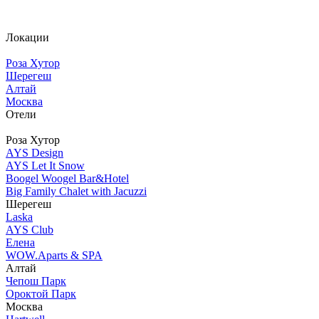
Локации
Роза Хутор
Шерегеш
Алтай
Москва
Отели
Роза Хутор
AYS Design
AYS Let It Snow
Boogel Woogel Bar&Hotel
Big Family Chalet with Jacuzzi
Шерегеш
Laska
AYS Club
Елена
WOW.Aparts & SPA
Алтай
Чепош Парк
Ороктой Парк
Москва