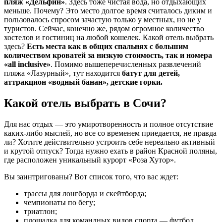
пляж «Дельфин»
. Здесь тоже чистая вода, но отдыхающих
меньше. Почему? Это место долгое время считалось диким и
пользовалось спросом зачастую только у местных, но не у
туристов. Сейчас, конечно же, рядом огромное количество
хостелов и гостиниц на любой кошелек. Какой отель выбрать
здесь?
Есть места как в общих спальнях с большим
количеством кроватей за низкую стоимость, так и номера
«all inclusive»
. Помимо вышеперечисленных развлечений
пляжа «Лазурный», тут находится
батут для детей,
аттракцион «водный банан», детские горки.
Какой отель выбрать в Сочи?
Для нас отдых — это умиротворенность и полное отсутствие
каких-либо мыслей, но все со временем приедается, не правда
ли? Хотите действительно устроить себе нереально активный
и крутой отпуск? Тогда нужно ехать в район Красной поляны,
где расположен уникальный курорт «Роза Хутор».
Вы заинтригованы? Вот список того, что вас ждет:
трассы для лонгборда и скейтборда;
чемпионаты по бегу;
триатлон;
площадка для командных видов спорта — футбол,