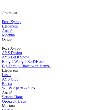
Локации
Роза Хутор
Шерегеш
Алтай
Москва
Отели
Роза Хутор
AYS Design
AYS Let It Snow
Boogel Woogel Bar&Hotel
Big Family Chalet with Jacuzzi
Шерегеш
Laska
AYS Club
Елена
WOW.Aparts & SPA
Алтай
Чепош Парк
Ороктой Парк
Москва