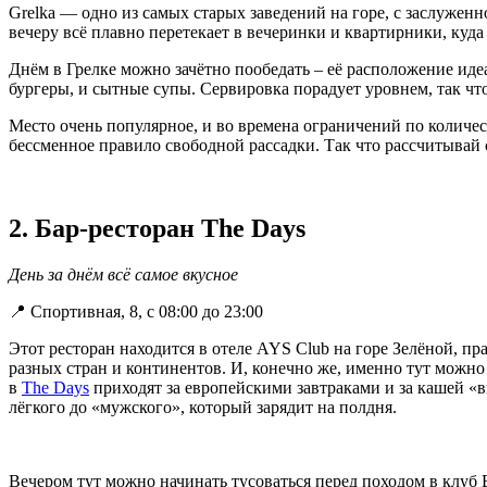
Grelka — одно из самых старых заведений на горе, с заслуженн
вечеру всё плавно перетекает в вечеринки и квартирники, куда
Днём в Грелке можно зачётно пообедать – её расположение иде
бургеры, и сытные супы. Сервировка порадует уровнем, так чт
Место очень популярное, и во времена ограничений по количест
бессменное правило свободной рассадки. Так что рассчитывай с
2. Бар-ресторан The Days
​День за днём всё самое вкусное
📍 Спортивная, 8, с 08:00 до 23:00
Этот ресторан находится в отеле AYS Club на горе Зелёной, п
разных стран и континентов. И, конечно же, именно тут можно 
в
The Days
приходят за европейскими завтраками и за кашей «вк
лёгкого до «мужского», который зарядит на полдня.
Вечером тут можно начинать тусоваться перед походом в клуб 