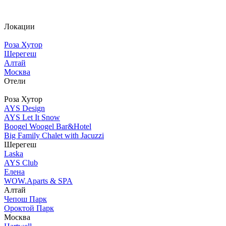
Локации
Роза Хутор
Шерегеш
Алтай
Москва
Отели
Роза Хутор
AYS Design
AYS Let It Snow
Boogel Woogel Bar&Hotel
Big Family Chalet with Jacuzzi
Шерегеш
Laska
AYS Club
Елена
WOW.Aparts & SPA
Алтай
Чепош Парк
Ороктой Парк
Москва