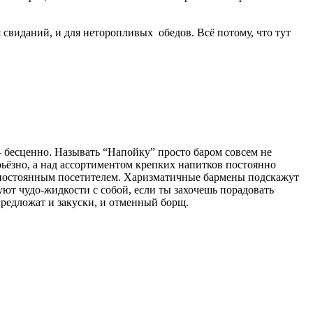
 свиданий, и для неторопливых обедов. Всё потому, что тут
 – бесценно. Называть “Напойку” просто баром совсем не
рьёзно, а над ассортиментом крепких напитков постоянно
 постоянным посетителем. Харизматичные бармены подскажут
уют чудо-жидкости с собой, если ты захочешь порадовать
редложат и закуски, и отменный борщ.