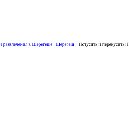
и развлечения в Шерегеше
|
Шерегеш
» Потусить и перекусить! 