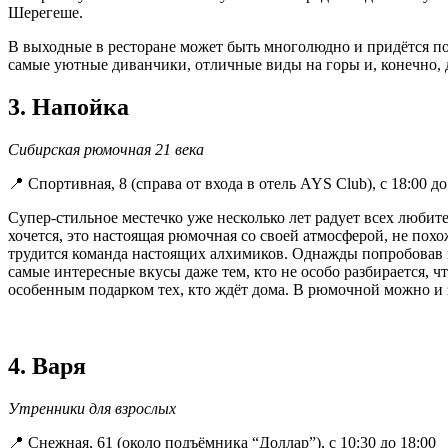
Шерегеше.
В выходные в ресторане может быть многолюдно и придётся под
самые уютные диванчики, отличные виды на горы и, конечно,
3. Напойка
Сибирская рюмочная 21 века
📍 Спортивная, 8 (справа от входа в отель AYS Club), с 18:00 до
Супер-стильное местечко уже несколько лет радует всех любит
хочется, это настоящая рюмочная со своей атмосферой, не пох
трудится команда настоящих алхимиков. Однажды попробовав 
самые интересные вкусы даже тем, кто не особо разбирается, ч
особенным подарком тех, кто ждёт дома. В рюмочной можно и 
4. Варя
Утренники для взрослых
📍 Снежная, 61 (около подъёмника “Доллар”), с 10:30 до 18:00