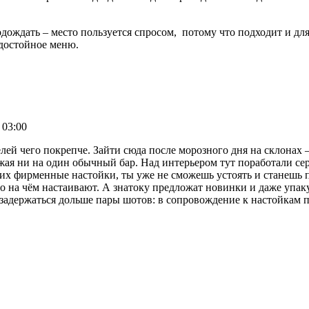
ождать – место пользуется спросом, потому что подходит и для
 достойное меню.
 03:00
елей чего покрепче. Зайти сюда после морозного дня на склонах
ожая ни на один обычный бар. Над интерьером тут поработали се
их фирменные настойки, ты уже не сможешь устоять и станешь
то на чём настаивают. А знатоку предложат новинки и даже упак
задержаться дольше пары шотов: в сопровождение к настойкам п