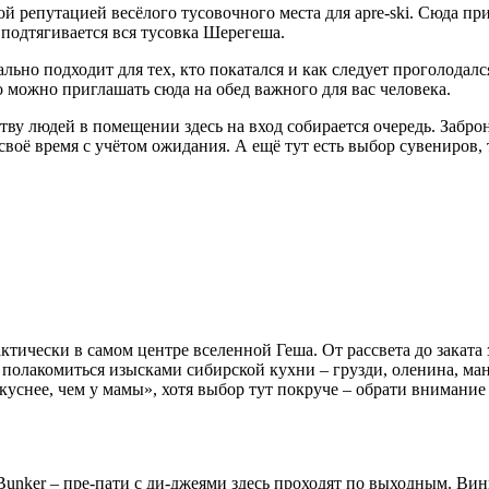
ой репутацией весёлого тусовочного места для apre-ski. Сюда п
 подтягивается вся тусовка Шерегеша.
ально подходит для тех, кто покатался и как следует проголода
о можно приглашать сюда на обед важного для вас человека.
ву людей в помещении здесь на вход собирается очередь. Заброн
воё время с учётом ожидания. А ещё тут есть выбор сувениров, 
рактически в самом центре вселенной Геша. От рассвета до зака
полакомиться изысками сибирской кухни – грузди, оленина, мант
уснее, чем у мамы», хотя выбор тут покруче – обрати внимание 
Bunker – пре-пати с ди-джеями здесь проходят по выходным. Вин