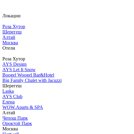
Локации
Роза Хутор
Шерегеш
Алтай
Москва
Отели
Роза Хутор
AYS Design
AYS Let It Snow
Boogel Woogel Bar&Hotel
Big Family Chalet with Jacuzzi
Шерегеш
Laska
AYS Club
Елена
WOW.Aparts & SPA
Алтай
Чепош Парк
Ороктой Парк
Москва